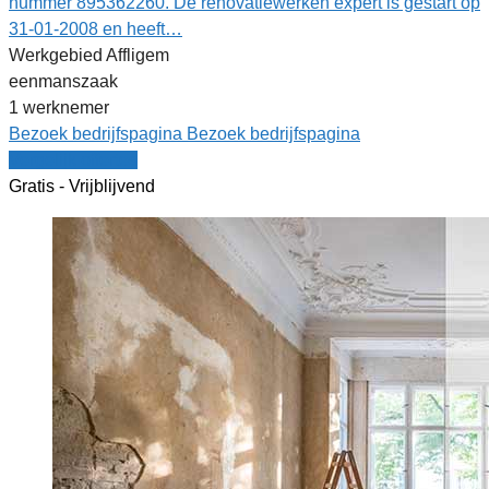
nummer 895362260. De renovatiewerken expert is gestart op
31-01-2008 en heeft…
Werkgebied Affligem
eenmanszaak
1 werknemer
Bezoek bedrijfspagina
Bezoek bedrijfspagina
Vergelijk offertes
Gratis - Vrijblijvend