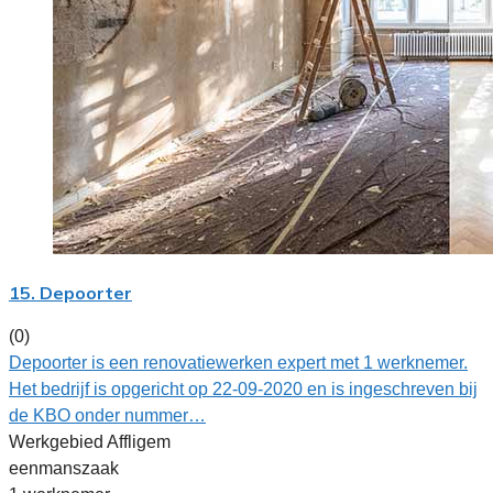
15. Depoorter
(0)
Depoorter is een renovatiewerken expert met 1 werknemer.
Het bedrijf is opgericht op 22-09-2020 en is ingeschreven bij
de KBO onder nummer…
Werkgebied Affligem
eenmanszaak