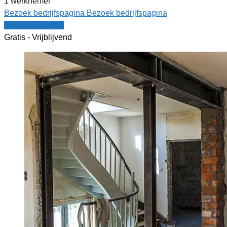
1 werknemer
Bezoek bedrijfspagina
Bezoek bedrijfspagina
Vergelijk offertes
Gratis - Vrijblijvend