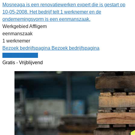
Mosneaga is een renovatiewerken expert die is gestart op
10-05-2008. Het bedrijf telt 1 werknemer en de
ondernemingsvorm is een eenmanszaak.
Werkgebied Affligem
eenmanszaak
1 werknemer
Bezoek bedrijfspagina
Bezoek bedrijfspagina
Vergelijk offertes
Gratis - Vrijblijvend