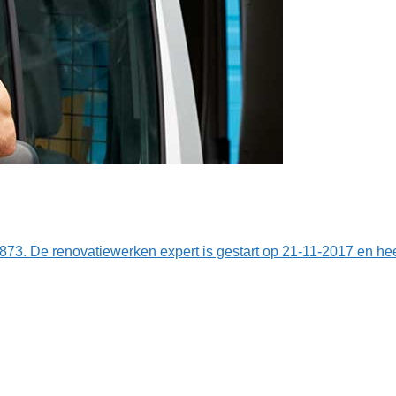
73. De renovatiewerken expert is gestart op 21-11-2017 en he