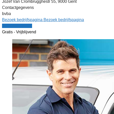
Jozef Van Crombrugghestr 55, 9000 Gent
Contactgegevens
bvba
Bezoek bedrijfspagina
Bezoek bedrijfspagina
Vergelijk offertes
Gratis - Vrijblijvend