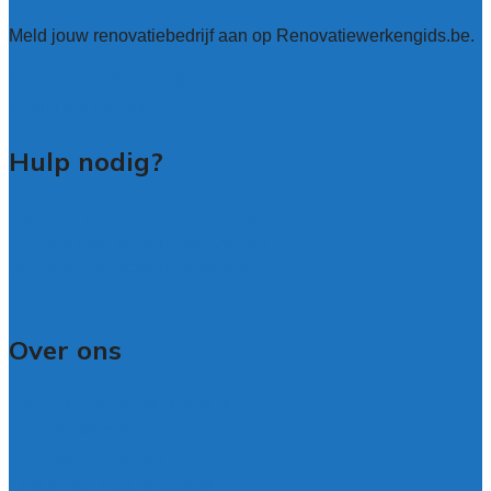
Meld jouw renovatiebedrijf aan op Renovatiewerkengids.be.
Renovatiewerken leads kopen
Bedrijf aanmelden
Hulp nodig?
Tips voor renovatie-experts vergelijken
Veelgestelde vragen: particulieren
Veelgestelde vragen: bedrijven
Contact
Over ons
Over renovatiewerkengids.be
Over de offerteservice
Onze kwaliteitseisen
Onderzoek voor onze gids