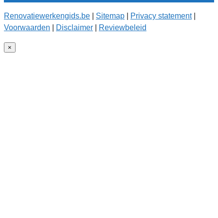
Renovatiewerkengids.be
|
Sitemap
|
Privacy statement
|
Voorwaarden
|
Disclaimer
|
Reviewbeleid
×