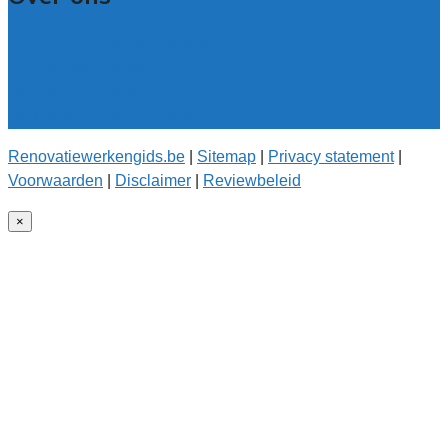
Over renovatiewerkengids.be
Over de offerteservice
Onze kwaliteitseisen
Onderzoek voor onze gids
Renovatiewerkengids.be
|
Sitemap
|
Privacy statement
|
Voorwaarden
|
Disclaimer
|
Reviewbeleid
×