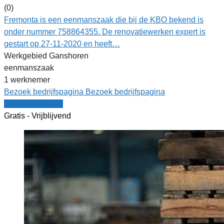
(0)
Fremonta is een eenmanszaak die bij de KBO bekend is
onder nummer 758864355. De renovatiewerken expert is
gestart op 27-11-2020 en heeft…
Werkgebied Ganshoren
eenmanszaak
1 werknemer
Bezoek bedrijfspagina
Bezoek bedrijfspagina
Vergelijk offertes
Gratis - Vrijblijvend