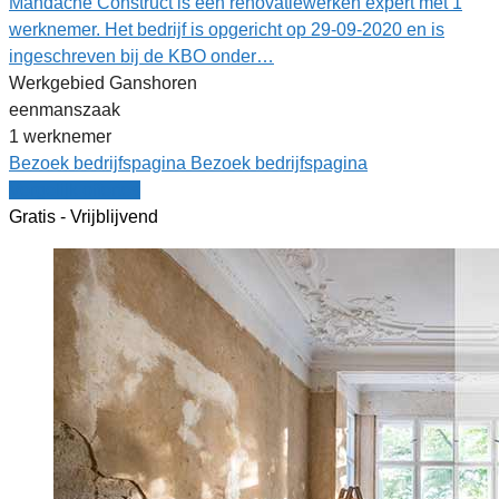
Mandache Construct is een renovatiewerken expert met 1
werknemer. Het bedrijf is opgericht op 29-09-2020 en is
ingeschreven bij de KBO onder…
Werkgebied Ganshoren
eenmanszaak
1 werknemer
Bezoek bedrijfspagina
Bezoek bedrijfspagina
Vergelijk offertes
Gratis - Vrijblijvend