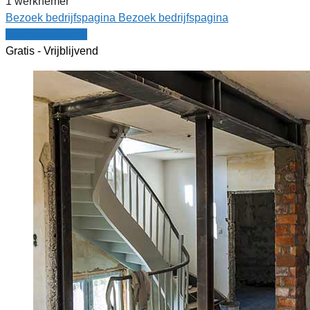
1 werknemer
Bezoek bedrijfspagina
Bezoek bedrijfspagina
Vergelijk offertes
Gratis - Vrijblijvend