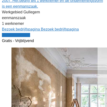
2007. Het bedrijf telt 1 werknemer en de ondernemingsvorm
is een eenmanszaak.
Werkgebied Gullegem
eenmanszaak
1 werknemer
Bezoek bedrijfspagina
Bezoek bedrijfspagina
Vergelijk offertes
Gratis - Vrijblijvend