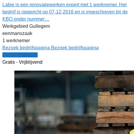
Labie is een renovatiewerken expert met 1 werknemer. Het
bedrijf is opgericht op 07-12-2016 en is ingeschreven bij de
KBO onder nummer…
Werkgebied Gullegem
eenmanszaak
1 werknemer
Bezoek bedrijfspagina
Bezoek bedrijfspagina
Vergelijk offertes
Gratis - Vrijblijvend