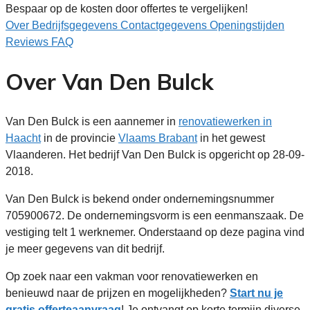
Bespaar op de kosten door offertes te vergelijken!
Over
Bedrijfsgegevens
Contactgegevens
Openingstijden
Reviews
FAQ
Over Van Den Bulck
Van Den Bulck is een aannemer in
renovatiewerken in
Haacht
in de provincie
Vlaams Brabant
in het gewest
Vlaanderen. Het bedrijf Van Den Bulck is opgericht op 28-09-
2018.
Van Den Bulck is bekend onder ondernemingsnummer
705900672. De ondernemingsvorm is een eenmanszaak. De
vestiging telt 1 werknemer. Onderstaand op deze pagina vind
je meer gegevens van dit bedrijf.
Op zoek naar een vakman voor renovatiewerken en
benieuwd naar de prijzen en mogelijkheden?
Start nu je
gratis offerteaanvraag
! Je ontvangt op korte termijn diverse