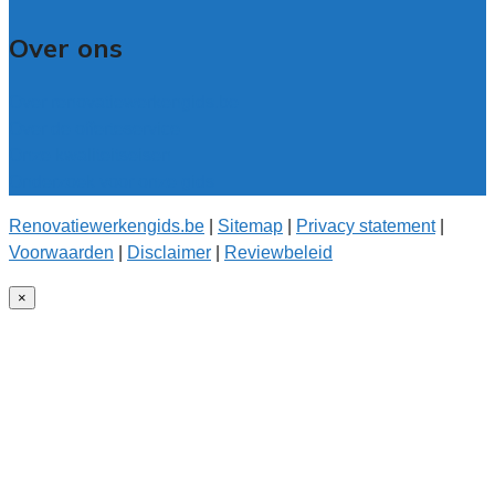
Over ons
Over renovatiewerkengids.be
Over de offerteservice
Onze kwaliteitseisen
Onderzoek voor onze gids
Renovatiewerkengids.be
|
Sitemap
|
Privacy statement
|
Voorwaarden
|
Disclaimer
|
Reviewbeleid
×