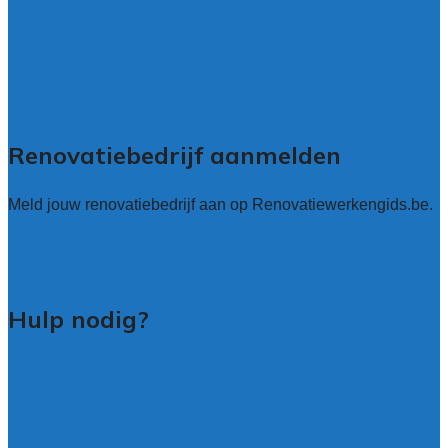
Oost-Vlaanderen
Vlaams – Brabant
Limburg
Brussel
Alle locaties
Renovatiebedrijf aanmelden
Meld jouw renovatiebedrijf aan op Renovatiewerkengids.be.
Renovatiewerken leads kopen
Bedrijf aanmelden
Hulp nodig?
Tips voor renovatie-experts vergelijken
Veelgestelde vragen: particulieren
Veelgestelde vragen: bedrijven
Contact