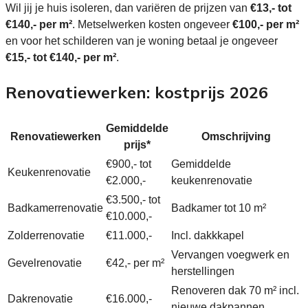
Wil jij je huis isoleren, dan variëren de prijzen van
€13,- tot
€140,- per m²
. Metselwerken kosten ongeveer
€100,- per m²
en voor het schilderen van je woning betaal je ongeveer
€15,- tot €140,- per m²
.
Renovatiewerken: kostprijs 2026
Gemiddelde
Renovatiewerken
Omschrijving
prijs*
€900,- tot
Gemiddelde
Keukenrenovatie
€2.000,-
keukenrenovatie
€3.500,- tot
Badkamerrenovatie
Badkamer tot 10 m²
€10.000,-
Zolderrenovatie
€11.000,-
Incl. dakkkapel
Vervangen voegwerk en
Gevelrenovatie
€42,- per m²
herstellingen
Renoveren dak 70 m² incl.
Dakrenovatie
€16.000,-
nieuwe dakpannen