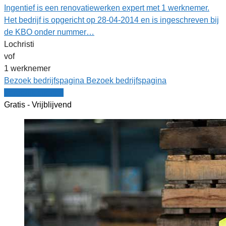
Ingentief is een renovatiewerken expert met 1 werknemer.
Het bedrijf is opgericht op 28-04-2014 en is ingeschreven bij
de KBO onder nummer…
Lochristi
vof
1 werknemer
Bezoek bedrijfspagina
Bezoek bedrijfspagina
Vergelijk offertes
Gratis - Vrijblijvend