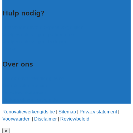
Hulp nodig?
Tips voor renovatie-experts vergelijken
Veelgestelde vragen: particulieren
Veelgestelde vragen: bedrijven
Contact
Over ons
Over renovatiewerkengids.be
Over de offerteservice
Onze kwaliteitseisen
Onderzoek voor onze gids
Renovatiewerkengids.be
|
Sitemap
|
Privacy statement
|
Voorwaarden
|
Disclaimer
|
Reviewbeleid
×