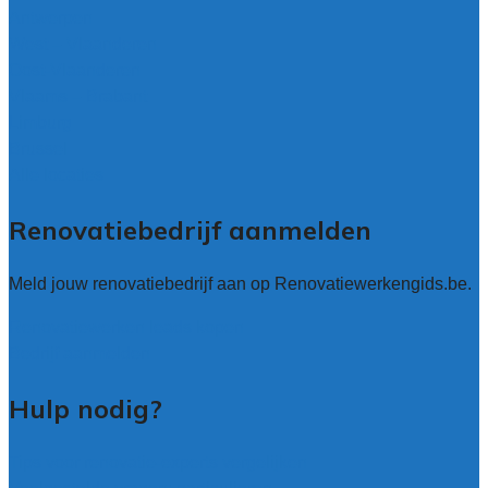
Antwerpen
West – Vlaanderen
Oost-Vlaanderen
Vlaams – Brabant
Limburg
Brussel
Alle locaties
Renovatiebedrijf aanmelden
Meld jouw renovatiebedrijf aan op Renovatiewerkengids.be.
Renovatiewerken leads kopen
Bedrijf aanmelden
Hulp nodig?
Tips voor renovatie-experts vergelijken