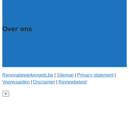
Veelgestelde vragen: particulieren
Veelgestelde vragen: bedrijven
Contact
Over ons
Over renovatiewerkengids.be
Over de offerteservice
Onze kwaliteitseisen
Onderzoek voor onze gids
Renovatiewerkengids.be
|
Sitemap
|
Privacy statement
|
Voorwaarden
|
Disclaimer
|
Reviewbeleid
×