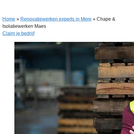
Home
»
Renovatiewerken experts in Mere
»
Chape &
Isolatiewerken Maes
Claim je bedrijf