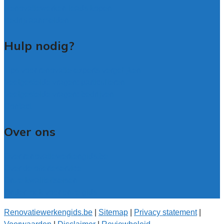
Renovatiewerken leads kopen
Bedrijf aanmelden
Hulp nodig?
Tips voor renovatie-experts vergelijken
Veelgestelde vragen: particulieren
Veelgestelde vragen: bedrijven
Contact
Over ons
Over renovatiewerkengids.be
Over de offerteservice
Onze kwaliteitseisen
Onderzoek voor onze gids
Renovatiewerkengids.be
|
Sitemap
|
Privacy statement
|