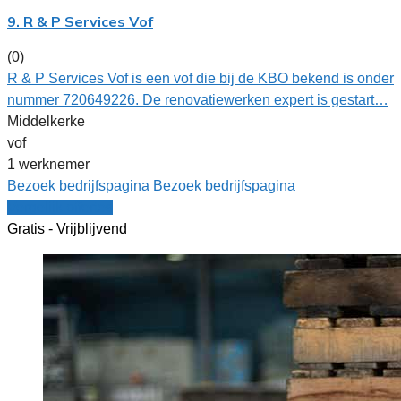
9. R & P Services Vof
(0)
R & P Services Vof is een vof die bij de KBO bekend is onder
nummer 720649226. De renovatiewerken expert is gestart…
Middelkerke
vof
1 werknemer
Bezoek bedrijfspagina
Bezoek bedrijfspagina
Vergelijk offertes
Gratis - Vrijblijvend