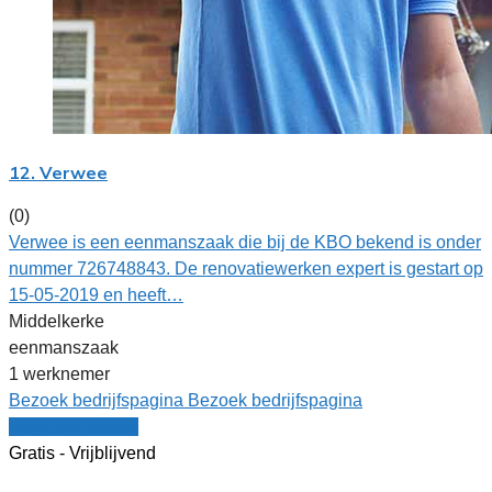
12. Verwee
(0)
Verwee is een eenmanszaak die bij de KBO bekend is onder
nummer 726748843. De renovatiewerken expert is gestart op
15-05-2019 en heeft…
Middelkerke
eenmanszaak
1 werknemer
Bezoek bedrijfspagina
Bezoek bedrijfspagina
Vergelijk offertes
Gratis - Vrijblijvend