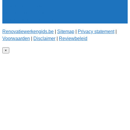
Over de offerteservice
Onze kwaliteitseisen
Onderzoek voor onze gids
Renovatiewerkengids.be
|
Sitemap
|
Privacy statement
|
Voorwaarden
|
Disclaimer
|
Reviewbeleid
×