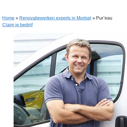
Home
»
Renovatiewerken experts in Mortsel
»
Pur’eau
Claim je bedrijf