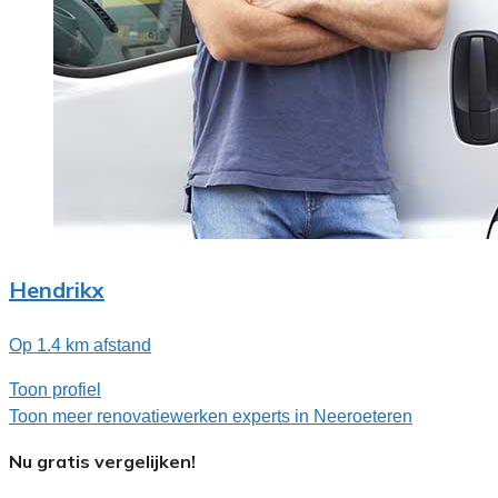
Hendrikx
Op 1.4 km afstand
Toon profiel
Toon meer renovatiewerken experts in Neeroeteren
Nu gratis vergelijken!