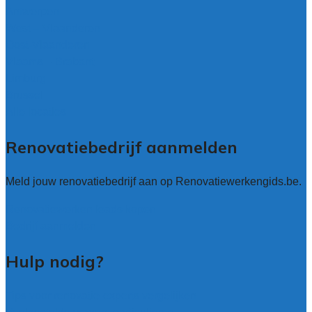
Antwerpen
West – Vlaanderen
Oost-Vlaanderen
Vlaams – Brabant
Limburg
Brussel
Alle locaties
Renovatiebedrijf aanmelden
Meld jouw renovatiebedrijf aan op Renovatiewerkengids.be.
Renovatiewerken leads kopen
Bedrijf aanmelden
Hulp nodig?
Tips voor renovatie-experts vergelijken