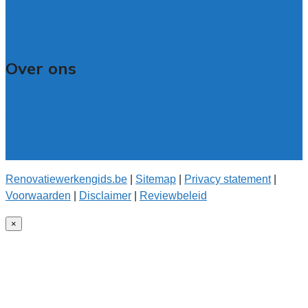
Veelgestelde vragen: particulieren
Veelgestelde vragen: bedrijven
Contact
Over ons
Over renovatiewerkengids.be
Over de offerteservice
Onze kwaliteitseisen
Onderzoek voor onze gids
Renovatiewerkengids.be
|
Sitemap
|
Privacy statement
|
Voorwaarden
|
Disclaimer
|
Reviewbeleid
×