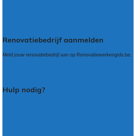
Vlaams – Brabant
Limburg
Brussel
Alle locaties
Renovatiebedrijf aanmelden
Meld jouw renovatiebedrijf aan op Renovatiewerkengids.be.
Renovatiewerken leads kopen
Bedrijf aanmelden
Hulp nodig?
Tips voor renovatie-experts vergelijken
Veelgestelde vragen: particulieren
Veelgestelde vragen: bedrijven
Contact