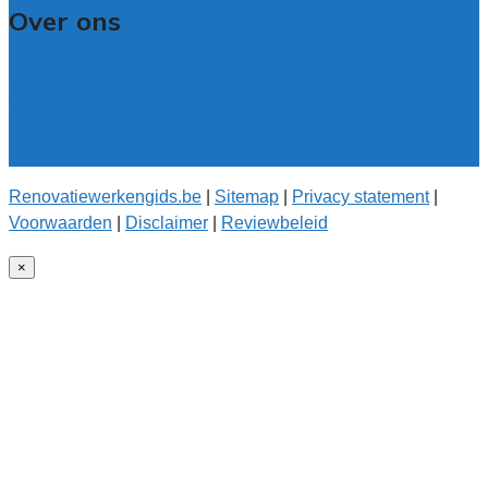
Over ons
Over renovatiewerkengids.be
Over de offerteservice
Onze kwaliteitseisen
Onderzoek voor onze gids
Renovatiewerkengids.be
|
Sitemap
|
Privacy statement
|
Voorwaarden
|
Disclaimer
|
Reviewbeleid
×