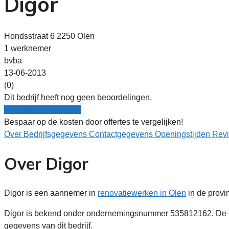
Digor
Hondsstraat 6 2250 Olen
1 werknemer
bvba
13-06-2013
(0)
Dit bedrijf heeft nog geen beoordelingen.
Nu gratis vergelijken!
Bespaar op de kosten door offertes te vergelijken!
Over
Bedrijfsgegevens
Contactgegevens
Openingstijden
Rev
Over Digor
Digor is een aannemer in
renovatiewerken in Olen
in de provi
Digor is bekend onder ondernemingsnummer 535812162. De on
gegevens van dit bedrijf.