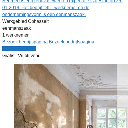
Beerden is een renovatiewerken expert die is gestart op 25-
01-2018. Het bedrijf telt 1 werknemer en de
ondernemingsvorm is een eenmanszaak.
Werkgebied Ophasselt
eenmanszaak
1 werknemer
Bezoek bedrijfspagina
Bezoek bedrijfspagina
Vergelijk offertes
Gratis - Vrijblijvend