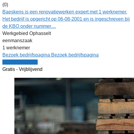
(0)
Baeskens is een renovatiewerken expert met 1 werknemer.
Het bedrijf is opgericht op 06-08-2001 en is ingeschreven bij
de KBO onder nummer…
Werkgebied Ophasselt
eenmanszaak
1 werknemer
Bezoek bedrijfspagina
Bezoek bedrijfspagina
Vergelijk offertes
Gratis - Vrijblijvend