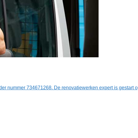
der nummer 734671268. De renovatiewerken expert is gestart 