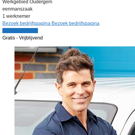
Werkgebied Oudergem
eenmanszaak
1 werknemer
Bezoek bedrijfspagina
Bezoek bedrijfspagina
Vergelijk offertes
Gratis - Vrijblijvend