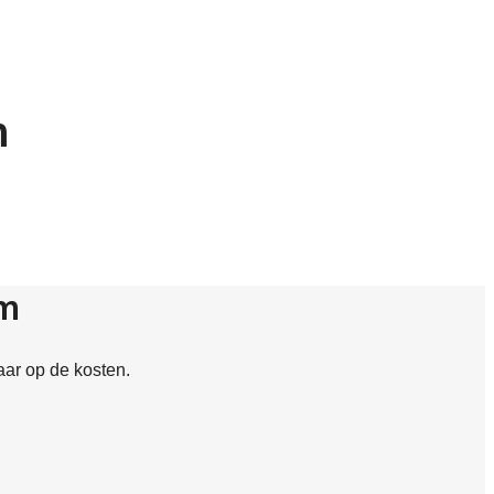
m
em
aar op de kosten.