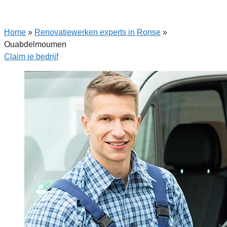
Home
»
Renovatiewerken experts in Ronse
»
Ouabdelmoumen
Claim je bedrijf