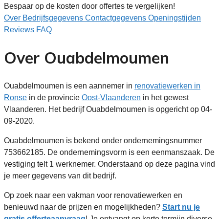
Bespaar op de kosten door offertes te vergelijken!
Over
Bedrijfsgegevens
Contactgegevens
Openingstijden
Reviews
FAQ
Over Ouabdelmoumen
Ouabdelmoumen is een aannemer in
renovatiewerken in
Ronse
in de provincie
Oost-Vlaanderen
in het gewest
Vlaanderen. Het bedrijf Ouabdelmoumen is opgericht op 04-
09-2020.
Ouabdelmoumen is bekend onder ondernemingsnummer
753662185. De ondernemingsvorm is een eenmanszaak. De
vestiging telt 1 werknemer. Onderstaand op deze pagina vind
je meer gegevens van dit bedrijf.
Op zoek naar een vakman voor renovatiewerken en
benieuwd naar de prijzen en mogelijkheden?
Start nu je
gratis offerteaanvraag
! Je ontvangt op korte termijn diverse