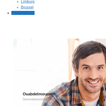
Limburg
Brussel
Gratis offertes
Ouabdelmoumen
Dammekensstraat 87, 9600 Ronse