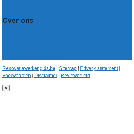
Contact
Over ons
Over renovatiewerkengids.be
Over de offerteservice
Onze kwaliteitseisen
Onderzoek voor onze gids
Renovatiewerkengids.be
|
Sitemap
|
Privacy statement
|
Voorwaarden
|
Disclaimer
|
Reviewbeleid
×