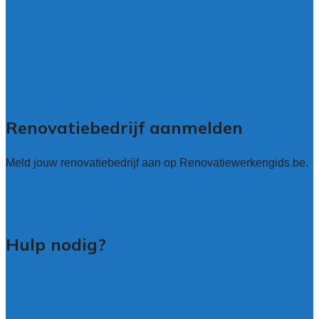
West – Vlaanderen
Oost-Vlaanderen
Vlaams – Brabant
Limburg
Brussel
Alle locaties
Renovatiebedrijf aanmelden
Meld jouw renovatiebedrijf aan op Renovatiewerkengids.be.
Renovatiewerken leads kopen
Bedrijf aanmelden
Hulp nodig?
Tips voor renovatie-experts vergelijken
Veelgestelde vragen: particulieren
Veelgestelde vragen: bedrijven