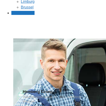
Limburg
Brussel
Gratis offertes
Hemberg Groep
Twaalfapostelenstraat 2A, 9051 Sint-Denijs-
Westrem