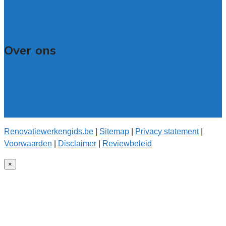
Veelgestelde vragen: particulieren
Veelgestelde vragen: bedrijven
Contact
Over ons
Over renovatiewerkengids.be
Over de offerteservice
Onze kwaliteitseisen
Onderzoek voor onze gids
Renovatiewerkengids.be
|
Sitemap
|
Privacy statement
|
Voorwaarden
|
Disclaimer
|
Reviewbeleid
×