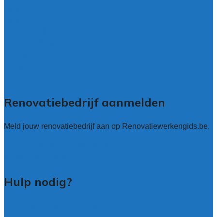
Antwerpen
West – Vlaanderen
Oost-Vlaanderen
Vlaams – Brabant
Limburg
Brussel
Alle locaties
Renovatiebedrijf aanmelden
Meld jouw renovatiebedrijf aan op Renovatiewerkengids.be.
Renovatiewerken leads kopen
Bedrijf aanmelden
Hulp nodig?
Tips voor renovatie-experts vergelijken