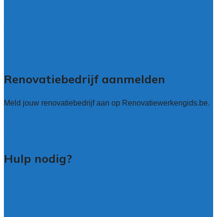
Oost-Vlaanderen
Vlaams – Brabant
Limburg
Brussel
Alle locaties
Renovatiebedrijf aanmelden
Meld jouw renovatiebedrijf aan op Renovatiewerkengids.be.
Renovatiewerken leads kopen
Bedrijf aanmelden
Hulp nodig?
Tips voor renovatie-experts vergelijken
Veelgestelde vragen: particulieren
Veelgestelde vragen: bedrijven