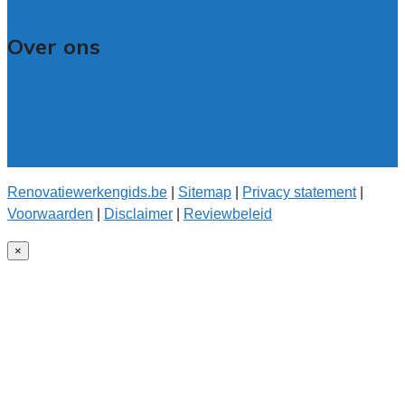
Contact
Over ons
Over renovatiewerkengids.be
Over de offerteservice
Onze kwaliteitseisen
Onderzoek voor onze gids
Renovatiewerkengids.be
|
Sitemap
|
Privacy statement
|
Voorwaarden
|
Disclaimer
|
Reviewbeleid
×