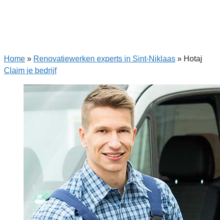
Home
»
Renovatiewerken experts in Sint-Niklaas
»
Hotaj
Claim je bedrijf