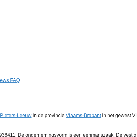
iews
FAQ
-Pieters-Leeuw
in de provincie
Vlaams-Brabant
in het gewest Vl
8411. De ondernemingsvorm is een eenmanszaak. De vestiging