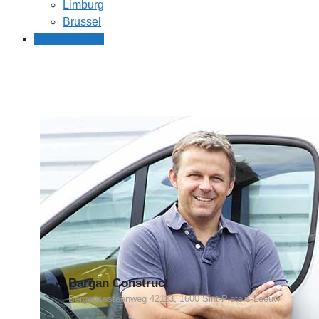
Limburg
Brussel
Gratis offertes
Bargan Construct
Bergensesteenweg 42113, 1600 Sint-Pieters-Leeuw