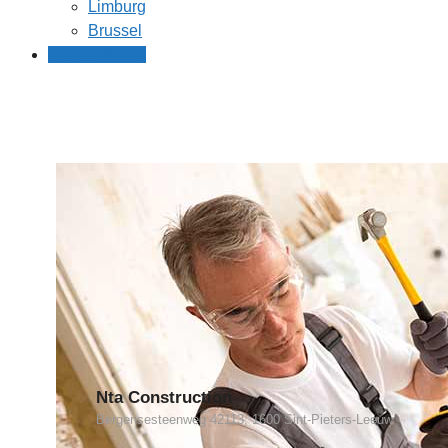
Limburg
Brussel
Gratis offertes
Nta Construction
Bergensesteenweg 42113, 1600 Sint-Pieters-Leeuw