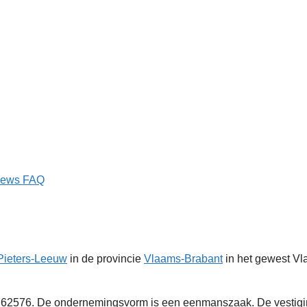
iews
FAQ
-Pieters-Leeuw
in de provincie
Vlaams-Brabant
in het gewest Vla
2576. De ondernemingsvorm is een eenmanszaak. De vestiging