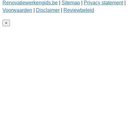
Renovatiewerkengids.be
|
Sitemap
|
Privacy statement
|
Voorwaarden
|
Disclaimer
|
Reviewbeleid
×