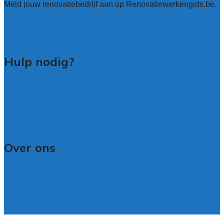
Meld jouw renovatiebedrijf aan op Renovatiewerkengids.be.
Renovatiewerken leads kopen
Bedrijf aanmelden
Hulp nodig?
Tips voor renovatie-experts vergelijken
Veelgestelde vragen: particulieren
Veelgestelde vragen: bedrijven
Contact
Over ons
Over renovatiewerkengids.be
Over de offerteservice
Onze kwaliteitseisen
Onderzoek voor onze gids