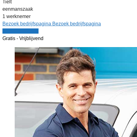
Tielt
eenmanszaak
1 werknemer
Bezoek bedrijfspagina
Bezoek bedrijfspagina
Vergelijk offertes
Gratis - Vrijblijvend