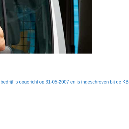
 bedrijf is opgericht op 31-05-2007 en is ingeschreven bij d