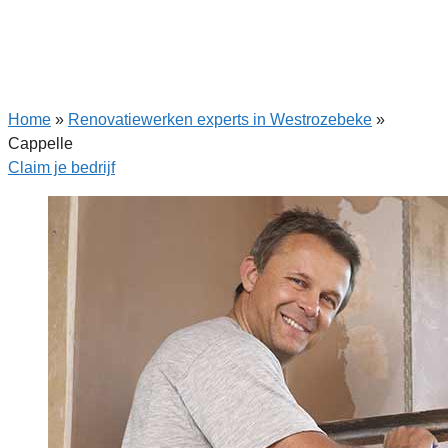
Home
»
Renovatiewerken experts in Westrozebeke
»
Cappelle
Claim je bedrijf