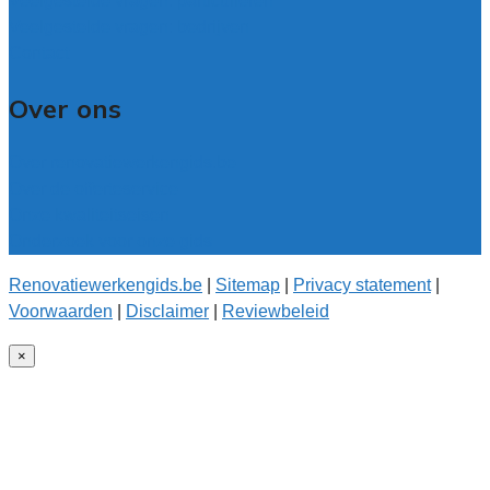
Veelgestelde vragen: particulieren
Veelgestelde vragen: bedrijven
Contact
Over ons
Over renovatiewerkengids.be
Over de offerteservice
Onze kwaliteitseisen
Onderzoek voor onze gids
Renovatiewerkengids.be
|
Sitemap
|
Privacy statement
|
Voorwaarden
|
Disclaimer
|
Reviewbeleid
×