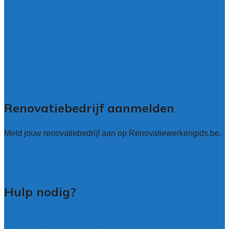
Antwerpen
West – Vlaanderen
Oost-Vlaanderen
Vlaams – Brabant
Limburg
Brussel
Alle locaties
Renovatiebedrijf aanmelden
Meld jouw renovatiebedrijf aan op Renovatiewerkengids.be.
Renovatiewerken leads kopen
Bedrijf aanmelden
Hulp nodig?
Tips voor renovatie-experts vergelijken