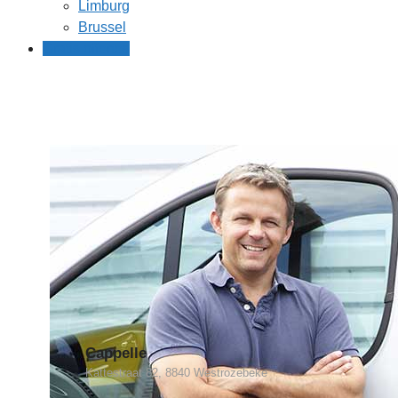
Limburg
Brussel
Gratis offertes
Cappelle
Kattestraat 82, 8840 Westrozebeke