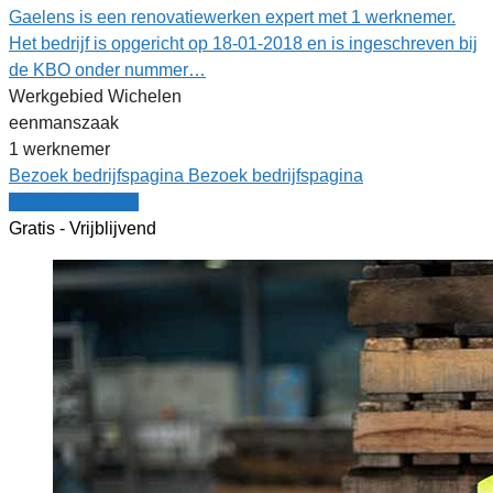
Gaelens is een renovatiewerken expert met 1 werknemer.
Het bedrijf is opgericht op 18-01-2018 en is ingeschreven bij
de KBO onder nummer…
Werkgebied Wichelen
eenmanszaak
1 werknemer
Bezoek bedrijfspagina
Bezoek bedrijfspagina
Vergelijk offertes
Gratis - Vrijblijvend