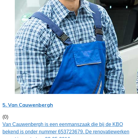
5. Van Cauwenbergh
(0)
Van Cauwenbergh is een eenmanszaak die bij de KBO
bekend is onder nummer 653723679. De renovatiewerken