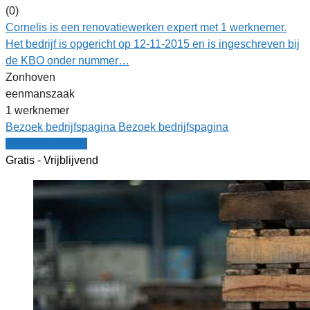
(0)
Cornelis is een renovatiewerken expert met 1 werknemer.
Het bedrijf is opgericht op 12-11-2015 en is ingeschreven bij
de KBO onder nummer…
Zonhoven
eenmanszaak
1 werknemer
Bezoek bedrijfspagina
Bezoek bedrijfspagina
Vergelijk offertes
Gratis - Vrijblijvend