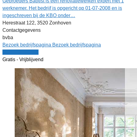
Gebroeders Baptist is een renovatiewerken expert met 1
werknemer. Het bedrijf is opgericht op 01-07-2008 en is
ingeschreven bij de KBO onder…
Herestraat 122, 3520 Zonhoven
Contactgegevens
bvba
Bezoek bedrijfspagina
Bezoek bedrijfspagina
Vergelijk offertes
Gratis - Vrijblijvend