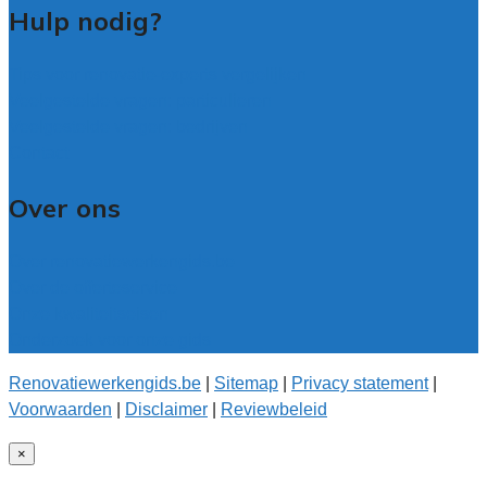
Hulp nodig?
Tips voor renovatie-experts vergelijken
Veelgestelde vragen: particulieren
Veelgestelde vragen: bedrijven
Contact
Over ons
Over renovatiewerkengids.be
Over de offerteservice
Onze kwaliteitseisen
Onderzoek voor onze gids
Renovatiewerkengids.be
|
Sitemap
|
Privacy statement
|
Voorwaarden
|
Disclaimer
|
Reviewbeleid
×