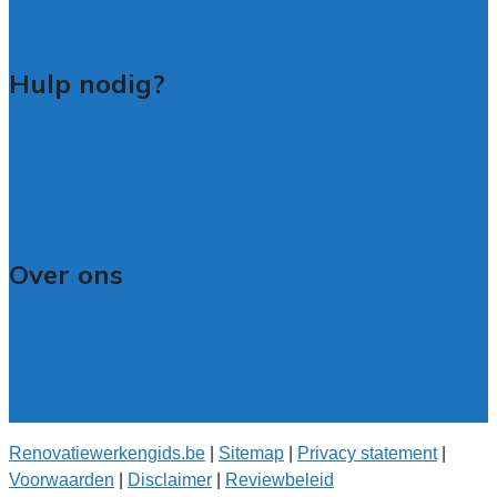
Renovatiewerken leads kopen
Bedrijf aanmelden
Hulp nodig?
Tips voor renovatie-experts vergelijken
Veelgestelde vragen: particulieren
Veelgestelde vragen: bedrijven
Contact
Over ons
Over renovatiewerkengids.be
Over de offerteservice
Onze kwaliteitseisen
Onderzoek voor onze gids
Renovatiewerkengids.be
|
Sitemap
|
Privacy statement
|
Voorwaarden
|
Disclaimer
|
Reviewbeleid