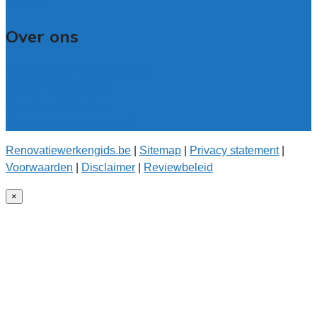
Contact
Over ons
Over renovatiewerkengids.be
Over de offerteservice
Onze kwaliteitseisen
Onderzoek voor onze gids
Renovatiewerkengids.be
|
Sitemap
|
Privacy statement
|
Voorwaarden
|
Disclaimer
|
Reviewbeleid
×