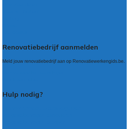
Oost-Vlaanderen
Vlaams – Brabant
Limburg
Brussel
Alle locaties
Renovatiebedrijf aanmelden
Meld jouw renovatiebedrijf aan op Renovatiewerkengids.be.
Renovatiewerken leads kopen
Bedrijf aanmelden
Hulp nodig?
Tips voor renovatie-experts vergelijken
Veelgestelde vragen: particulieren
Veelgestelde vragen: bedrijven