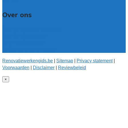
Contact
Over ons
Over renovatiewerkengids.be
Over de offerteservice
Onze kwaliteitseisen
Onderzoek voor onze gids
Renovatiewerkengids.be
|
Sitemap
|
Privacy statement
|
Voorwaarden
|
Disclaimer
|
Reviewbeleid
×