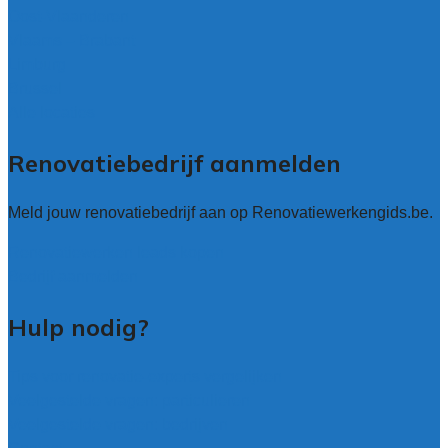
Oost-Vlaanderen
Vlaams – Brabant
Limburg
Brussel
Alle locaties
Renovatiebedrijf aanmelden
Meld jouw renovatiebedrijf aan op Renovatiewerkengids.be.
Renovatiewerken leads kopen
Bedrijf aanmelden
Hulp nodig?
Tips voor renovatie-experts vergelijken
Veelgestelde vragen: particulieren
Veelgestelde vragen: bedrijven