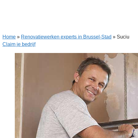
Home
»
Renovatiewerken experts in Brussel-Stad
»
Suciu
Claim je bedrijf