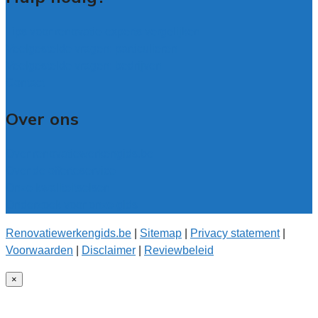
Tips voor renovatie-experts vergelijken
Veelgestelde vragen: particulieren
Veelgestelde vragen: bedrijven
Contact
Over ons
Over renovatiewerkengids.be
Over de offerteservice
Onze kwaliteitseisen
Onderzoek voor onze gids
Renovatiewerkengids.be
|
Sitemap
|
Privacy statement
|
Voorwaarden
|
Disclaimer
|
Reviewbeleid
×