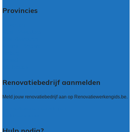
Provincies
Antwerpen
West – Vlaanderen
Oost-Vlaanderen
Vlaams – Brabant
Limburg
Brussel
Alle locaties
Renovatiebedrijf aanmelden
Meld jouw renovatiebedrijf aan op Renovatiewerkengids.be.
Renovatiewerken leads kopen
Bedrijf aanmelden
Hulp nodig?