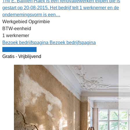
Thv E. Baillien-Haex is een renovatiewerken expert die is
gestart op 20-08-2015. Het bedrijf telt 1 werknemer en de
ondernemingsvorm is een…
Werkgebied Opgrimbie
BTW-eenheid
1 werknemer
Bezoek bedrijfspagina
Bezoek bedrijfspagina
Vergelijk offertes
Gratis - Vrijblijvend