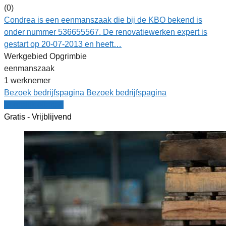
(0)
Condrea is een eenmanszaak die bij de KBO bekend is
onder nummer 536655567. De renovatiewerken expert is
gestart op 20-07-2013 en heeft…
Werkgebied Opgrimbie
eenmanszaak
1 werknemer
Bezoek bedrijfspagina
Bezoek bedrijfspagina
Vergelijk offertes
Gratis - Vrijblijvend