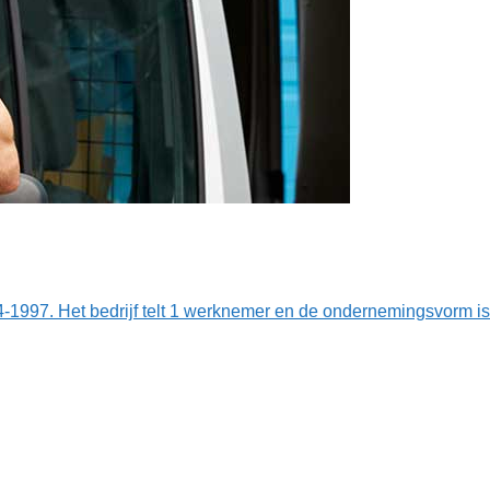
04-1997. Het bedrijf telt 1 werknemer en de ondernemingsvorm 