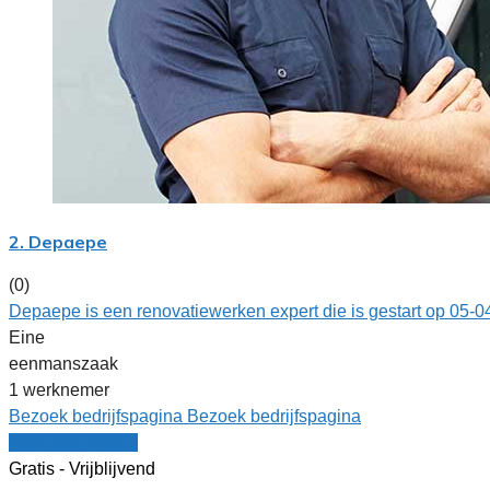
2. Depaepe
(0)
Depaepe is een renovatiewerken expert die is gestart op 05-
Eine
eenmanszaak
1 werknemer
Bezoek bedrijfspagina
Bezoek bedrijfspagina
Vergelijk offertes
Gratis - Vrijblijvend