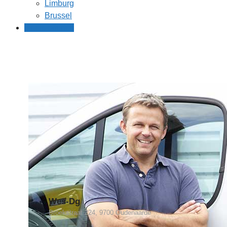
Limburg
Brussel
Gratis offertes
Wes-Dg
Broekstraat 224, 9700 Oudenaarde