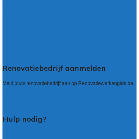
Antwerpen
West – Vlaanderen
Oost-Vlaanderen
Vlaams – Brabant
Limburg
Brussel
Alle locaties
Renovatiebedrijf aanmelden
Meld jouw renovatiebedrijf aan op Renovatiewerkengids.be.
Renovatiewerken leads kopen
Bedrijf aanmelden
Hulp nodig?
Tips voor renovatie-experts vergelijken