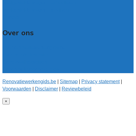
Veelgestelde vragen: particulieren
Veelgestelde vragen: bedrijven
Contact
Over ons
Over renovatiewerkengids.be
Over de offerteservice
Onze kwaliteitseisen
Onderzoek voor onze gids
Renovatiewerkengids.be
|
Sitemap
|
Privacy statement
|
Voorwaarden
|
Disclaimer
|
Reviewbeleid
×