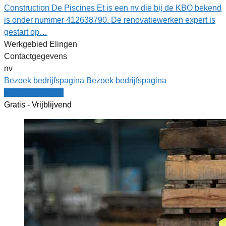
Construction De Piscines Et is een nv die bij de KBO bekend
is onder nummer 412638790. De renovatiewerken expert is
gestart op…
Werkgebied Elingen
Contactgegevens
nv
Bezoek bedrijfspagina
Bezoek bedrijfspagina
Vergelijk offertes
Gratis - Vrijblijvend