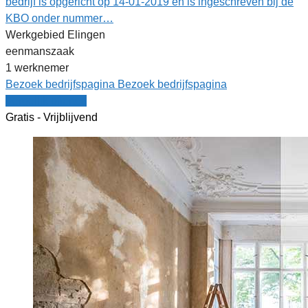
bedrijf is opgericht op 14-01-2019 en is ingeschreven bij de
KBO onder nummer…
Werkgebied Elingen
eenmanszaak
1 werknemer
Bezoek bedrijfspagina
Bezoek bedrijfspagina
Vergelijk offertes
Gratis - Vrijblijvend