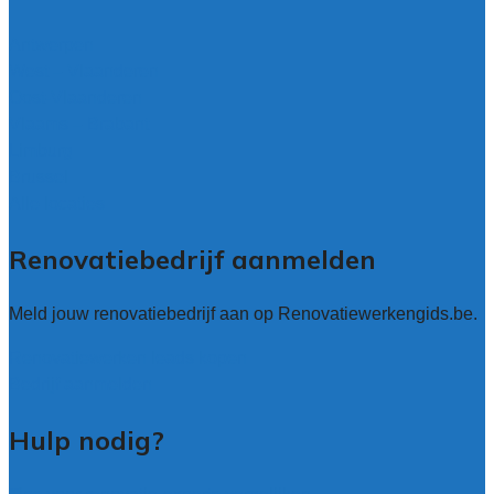
Antwerpen
West – Vlaanderen
Oost-Vlaanderen
Vlaams – Brabant
Limburg
Brussel
Alle locaties
Renovatiebedrijf aanmelden
Meld jouw renovatiebedrijf aan op Renovatiewerkengids.be.
Renovatiewerken leads kopen
Bedrijf aanmelden
Hulp nodig?