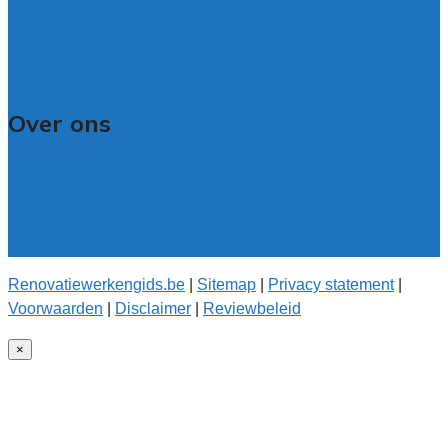
Tips voor renovatie-experts vergelijken
Veelgestelde vragen: particulieren
Veelgestelde vragen: bedrijven
Contact
Over ons
Over renovatiewerkengids.be
Over de offerteservice
Onze kwaliteitseisen
Onderzoek voor onze gids
Renovatiewerkengids.be
|
Sitemap
|
Privacy statement
|
Voorwaarden
|
Disclaimer
|
Reviewbeleid
×