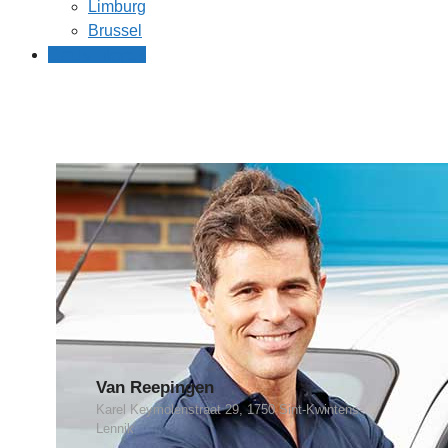
Limburg
Brussel
Gratis offertes
Van Reepingen
Karel Keymolenstraat 29, 1750 Sint-Kwintens-
Lennik