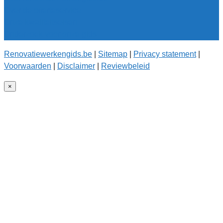
Over de offerteservice
Onze kwaliteitseisen
Onderzoek voor onze gids
Renovatiewerkengids.be
|
Sitemap
|
Privacy statement
|
Voorwaarden
|
Disclaimer
|
Reviewbeleid
×