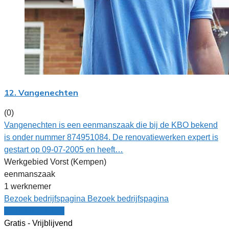
12. Vangenechten
(0)
Vangenechten is een eenmanszaak die bij de KBO bekend
is onder nummer 874951084. De renovatiewerken expert is
gestart op 09-07-2005 en heeft…
Werkgebied Vorst (Kempen)
eenmanszaak
1 werknemer
Bezoek bedrijfspagina
Bezoek bedrijfspagina
Vergelijk offertes
Gratis - Vrijblijvend