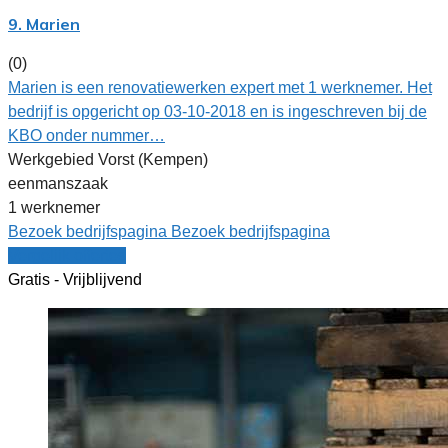
9. Marien
(0)
Marien is een renovatiewerken expert met 1 werknemer. Het
bedrijf is opgericht op 03-10-2018 en is ingeschreven bij de
KBO onder nummer…
Werkgebied Vorst (Kempen)
eenmanszaak
1 werknemer
Bezoek bedrijfspagina
Bezoek bedrijfspagina
Vergelijk offertes
Gratis - Vrijblijvend