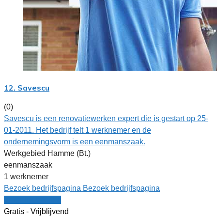
12. Savescu
(0)
Savescu is een renovatiewerken expert die is gestart op 25-
01-2011. Het bedrijf telt 1 werknemer en de
ondernemingsvorm is een eenmanszaak.
Werkgebied Hamme (Bt.)
eenmanszaak
1 werknemer
Bezoek bedrijfspagina
Bezoek bedrijfspagina
Vergelijk offertes
Gratis - Vrijblijvend