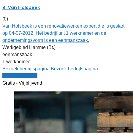
9. Van Holsbeek
(0)
Van Holsbeek is een renovatiewerken expert die is gestart
op 04-07-2012. Het bedrijf telt 1 werknemer en de
ondernemingsvorm is een eenmanszaak.
Werkgebied Hamme (Bt.)
eenmanszaak
1 werknemer
Bezoek bedrijfspagina
Bezoek bedrijfspagina
Vergelijk offertes
Gratis - Vrijblijvend