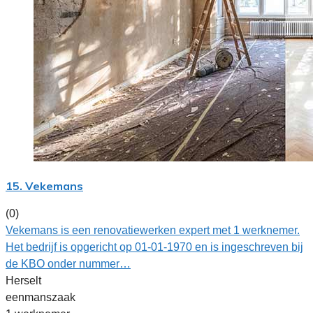
15. Vekemans
(0)
Vekemans is een renovatiewerken expert met 1 werknemer.
Het bedrijf is opgericht op 01-01-1970 en is ingeschreven bij
de KBO onder nummer…
Herselt
eenmanszaak