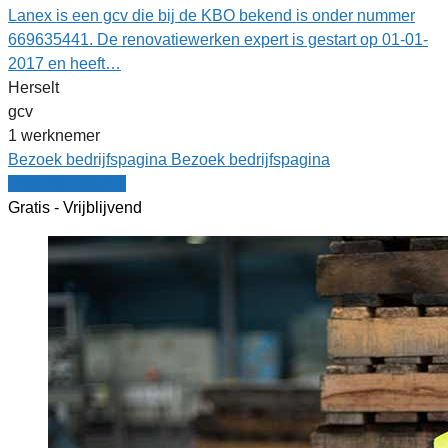
Lanex is een gcv die bij de KBO bekend is onder nummer
669635441. De renovatiewerken expert is gestart op 01-01-
2017 en heeft…
Herselt
gcv
1 werknemer
Bezoek bedrijfspagina
Bezoek bedrijfspagina
Vergelijk offertes
Gratis - Vrijblijvend