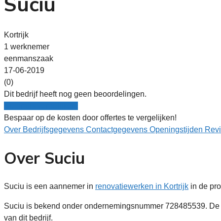
Suciu
Kortrijk
1 werknemer
eenmanszaak
17-06-2019
(0)
Dit bedrijf heeft nog geen beoordelingen.
Nu gratis vergelijken!
Bespaar op de kosten door offertes te vergelijken!
Over
Bedrijfsgegevens
Contactgegevens
Openingstijden
Rev
Over Suciu
Suciu is een aannemer in
renovatiewerken in Kortrijk
in de pr
Suciu is bekend onder ondernemingsnummer 728485539. De o
van dit bedrijf.