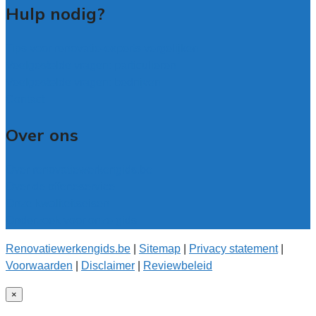
Hulp nodig?
Tips voor renovatie-experts vergelijken
Veelgestelde vragen: particulieren
Veelgestelde vragen: bedrijven
Contact
Over ons
Over renovatiewerkengids.be
Over de offerteservice
Onze kwaliteitseisen
Onderzoek voor onze gids
Renovatiewerkengids.be
|
Sitemap
|
Privacy statement
|
Voorwaarden
|
Disclaimer
|
Reviewbeleid
×