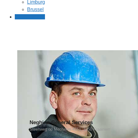
Limburg
Brussel
Gratis offertes
Neghina General Services
Steenweg op Mechelen 4551, 1950 Kraainem