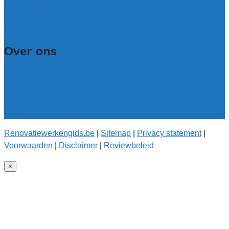
Veelgestelde vragen: particulieren
Veelgestelde vragen: bedrijven
Contact
Over ons
Over renovatiewerkengids.be
Over de offerteservice
Onze kwaliteitseisen
Onderzoek voor onze gids
Renovatiewerkengids.be
|
Sitemap
|
Privacy statement
|
Voorwaarden
|
Disclaimer
|
Reviewbeleid
×