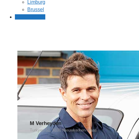
Limburg
Brussel
Gratis offertes
M Verheyden
Turkyen 51, 9100 Nieuwkerken-Waas