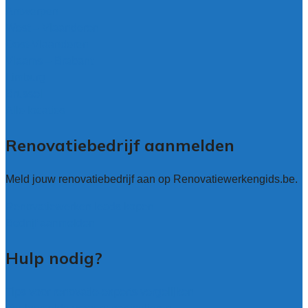
Antwerpen
West – Vlaanderen
Oost-Vlaanderen
Vlaams – Brabant
Limburg
Brussel
Alle locaties
Renovatiebedrijf aanmelden
Meld jouw renovatiebedrijf aan op Renovatiewerkengids.be.
Renovatiewerken leads kopen
Bedrijf aanmelden
Hulp nodig?
Tips voor renovatie-experts vergelijken