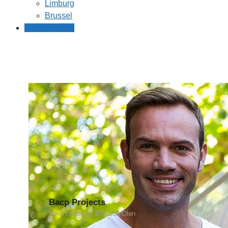
Limburg
Brussel
Gratis offertes
Bacp Projects
Herentalseweg 10, 2250 Olen