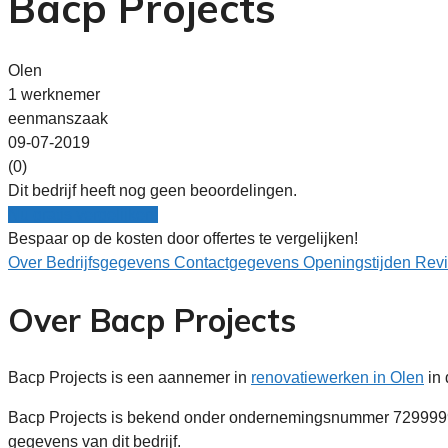
Bacp Projects
Olen
1 werknemer
eenmanszaak
09-07-2019
(0)
Dit bedrijf heeft nog geen beoordelingen.
Nu gratis vergelijken!
Bespaar op de kosten door offertes te vergelijken!
Over
Bedrijfsgegevens
Contactgegevens
Openingstijden
Rev
Over Bacp Projects
Bacp Projects is een aannemer in
renovatiewerken in Olen
in 
Bacp Projects is bekend onder ondernemingsnummer 72999992
gegevens van dit bedrijf.