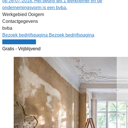
op 26-07-2018. Het bedrijf telt 1 werknemer en de
ondernemingsvorm is een bvba.
Werkgebied Ooigem
Contactgegevens
bvba
Bezoek bedrijfspagina
Bezoek bedrijfspagina
Vergelijk offertes
Gratis - Vrijblijvend