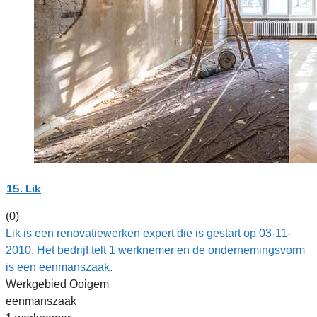
15. Lik
(0)
Lik is een renovatiewerken expert die is gestart op 03-11-
2010. Het bedrijf telt 1 werknemer en de ondernemingsvorm
is een eenmanszaak.
Werkgebied Ooigem
eenmanszaak