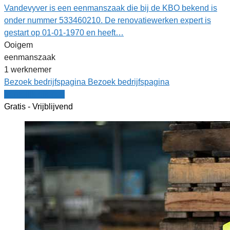
Vandevyver is een eenmanszaak die bij de KBO bekend is
onder nummer 533460210. De renovatiewerken expert is
gestart op 01-01-1970 en heeft…
Ooigem
eenmanszaak
1 werknemer
Bezoek bedrijfspagina
Bezoek bedrijfspagina
Vergelijk offertes
Gratis - Vrijblijvend