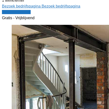
1 werknemer
Bezoek bedrijfspagina
Bezoek bedrijfspagina
Vergelijk offertes
Gratis - Vrijblijvend