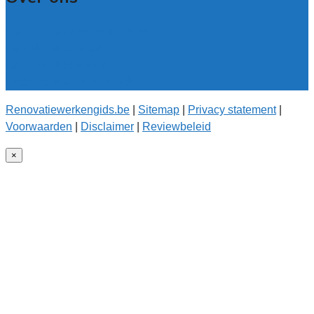
Over renovatiewerkengids.be
Over de offerteservice
Onze kwaliteitseisen
Onderzoek voor onze gids
Renovatiewerkengids.be
|
Sitemap
|
Privacy statement
|
Voorwaarden
|
Disclaimer
|
Reviewbeleid
×