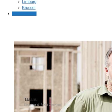
Limburg
Brussel
Gratis offertes
Taranu
IJseweg 4, 3090 Overijse