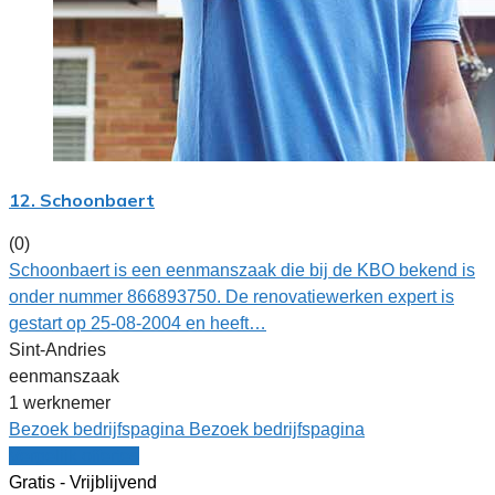
12. Schoonbaert
(0)
Schoonbaert is een eenmanszaak die bij de KBO bekend is
onder nummer 866893750. De renovatiewerken expert is
gestart op 25-08-2004 en heeft…
Sint-Andries
eenmanszaak
1 werknemer
Bezoek bedrijfspagina
Bezoek bedrijfspagina
Vergelijk offertes
Gratis - Vrijblijvend