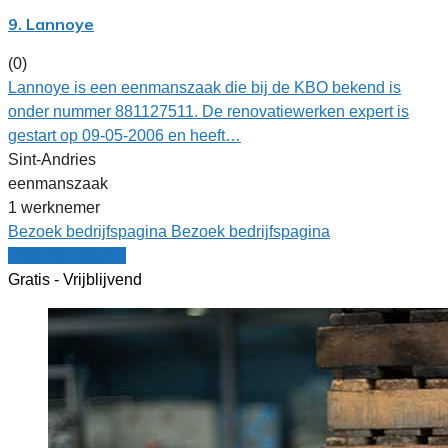
9. Lannoye
(0)
Lannoye is een eenmanszaak die bij de KBO bekend is
onder nummer 881127511. De renovatiewerken expert is
gestart op 09-05-2006 en heeft…
Sint-Andries
eenmanszaak
1 werknemer
Bezoek bedrijfspagina
Bezoek bedrijfspagina
Vergelijk offertes
Gratis - Vrijblijvend