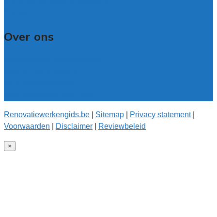
Veelgestelde vragen: bedrijven
Contact
Over ons
Over renovatiewerkengids.be
Over de offerteservice
Onze kwaliteitseisen
Onderzoek voor onze gids
Renovatiewerkengids.be
|
Sitemap
|
Privacy statement
|
Voorwaarden
|
Disclaimer
|
Reviewbeleid
×