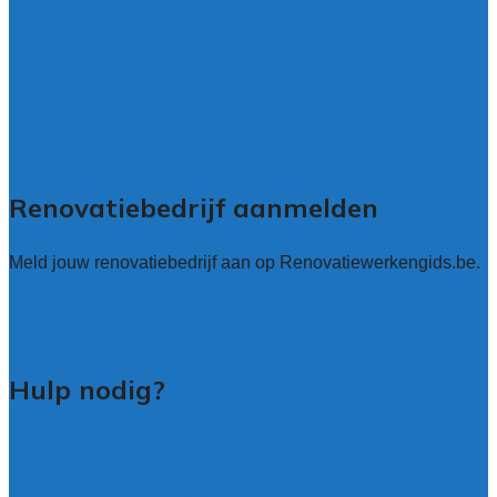
West – Vlaanderen
Oost-Vlaanderen
Vlaams – Brabant
Limburg
Brussel
Alle locaties
Renovatiebedrijf aanmelden
Meld jouw renovatiebedrijf aan op Renovatiewerkengids.be.
Renovatiewerken leads kopen
Bedrijf aanmelden
Hulp nodig?
Tips voor renovatie-experts vergelijken
Veelgestelde vragen: particulieren